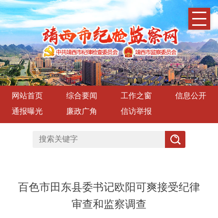
网站首页
综合要闻
工作之窗
信息公开
通报曝光
廉政广角
信访举报
百色市田东县委书记欧阳可爽接受纪律
审查和监察调查