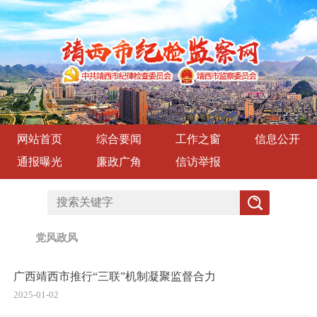
网站首页
综合要闻
工作之窗
信息公开
通报曝光
廉政广角
信访举报
党风政风
广西靖西市推行“三联”机制凝聚监督合力
2025-01-02