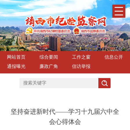
网站首页
综合要闻
工作之窗
信息公开
通报曝光
廉政广角
信访举报
坚持奋进新时代——学习十九届六中全
会心得体会