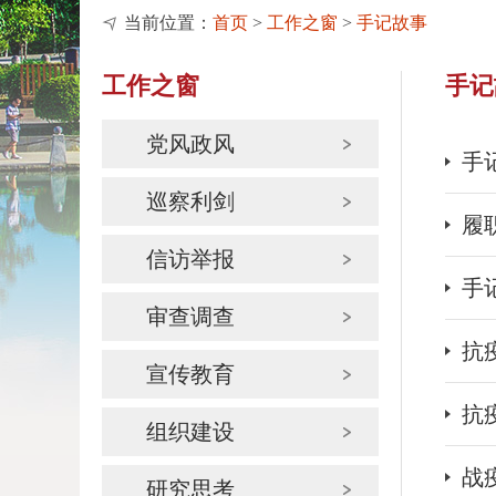
当前位置：
首页
>
工作之窗
>
手记故事
工作之窗
手记
党风政风
手
巡察利剑
履
信访举报
手
审查调查
抗
宣传教育
抗
组织建设
战
研究思考