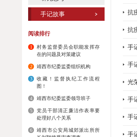
抗
手记故事
抗
阅读排行
手记
1
村务监督委员会职能发挥存
在的问题及对策建议
手
2
靖西市纪委监委组织机构
3
收藏！监督执纪工作流程
光
图！
4
靖西市纪委监委领导班子
手记
5
党员干部清正廉洁作表率要
手
处理好八个关系
6
靖西市公安局城郊派出所所
手