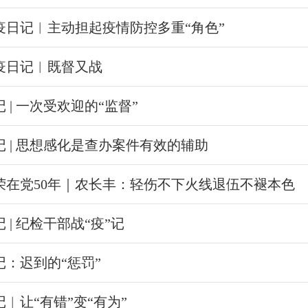
疫日记︱主动担起疫情防控多重“角色”
疫日记︱既督又战
 | 一次受欢迎的“监督”
记 | 思想感化是查办案件有效的辅助
荣在党50年｜农长丰：轻伤不下火线退伍不褪本色
 | 纪检干部战“疫”记
记：迟到的“惩罚”
记︱让“有错”变“有为”