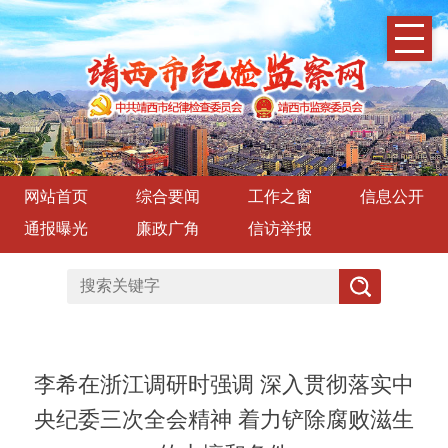
网站首页
综合要闻
工作之窗
信息公开
通报曝光
廉政广角
信访举报
李希在浙江调研时强调 深入贯彻落实中
央纪委三次全会精神 着力铲除腐败滋生