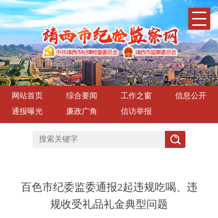
网站首页
综合要闻
工作之窗
信息公开
通报曝光
廉政广角
信访举报
百色市纪委监委通报2起违规吃喝、违
规收受礼品礼金典型问题