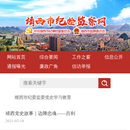
网站首页
综合要闻
工作之窗
信息公开
通报曝光
廉政广角
信访举报
靖西市纪委监委党史学习教育
靖西党史故事｜边陲忠魂——吕剑
2021-05-18